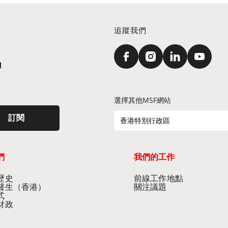
追蹤我們
訊
選擇其他MSF網站
訂閱
香港特別行政區
們
我們的工作
史​
前線工作地點​
醫生（香港）​
關注議題
式
財政