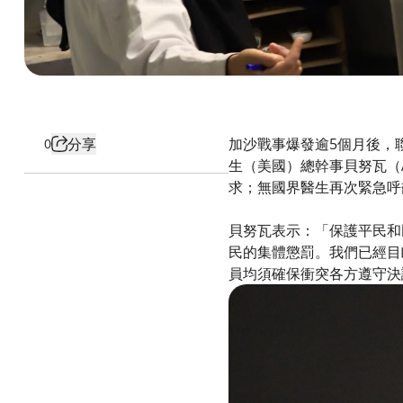
分享
加沙戰事爆發逾5個月後，
0
生（美國）總幹事貝努瓦（A
求；無國界醫生再次緊急呼
貝努瓦表示：「保護平民和
民的集體懲罰。我們已經目睹
員均須確保衝突各方遵守決