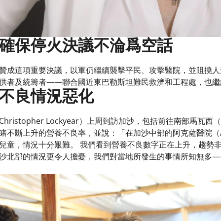
確保停火決議不淪爲空話 ​
贊成這項重要決議，以軍仍繼續襲擊平民、攻擊醫院，並阻撓人
供者及統籌者——聯合國近東巴勒斯坦難民救濟和工程處，也繼
不良情況惡化​
ristopher Lockyear）上周到訪加沙，包括前往南部馬瓦西
不斷上升的營養不良率，並說：「在加沙中部的阿克薩醫院（Al-Aq
兒童，情況十分艱難。 我們看到營養不良數字正在上升，趨勢
沙北部的情況更令人擔憂，我們對當地所發生的事情所知無多—