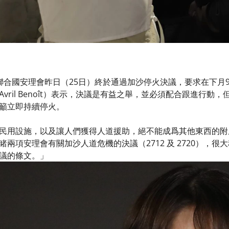
聯合國安理會昨日（25日）終於通過加沙停火決議，要求在下月
vril Benoît）表示，決議是有益之舉，並必須配合跟進行
籲立即持續停火。​
民用設施，以及讓人們獲得人道援助，絕不能成爲其他東西的附
兩項安理會有關加沙人道危機的決議（2712 及 2720），
議的條文。」​