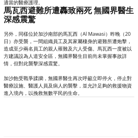
適當的醫療護理。​
馬瓦西避難所遭轟致兩死 無國界醫生
深感震驚
另外，同樣位於加沙南部的馬瓦西（Al Mawasi）昨晚（20
日）亦受襲，一間組織員工及其家屬棲身的避難所遭炮擊，
造成至少兩名員工的親人罹難及六人受傷。馬瓦西一度被以
方建議設為人道安全區，無國界醫生目前尚未掌握事故詳
情，但對此襲擊深感震驚。​
加沙飽受戰爭蹂躪，無國界醫生再次呼籲立即停火，停止對
醫療設施、醫護人員及病人的襲擊，並允許足夠的救援物資
進入境內，以挽救無數平民的生命。​