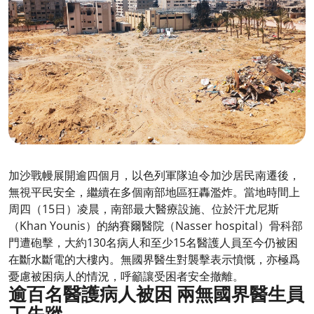
加沙戰幔展開逾四個月，以色列軍隊迫令加沙居民南遷後，
無視平民安全，繼續在多個南部地區狂轟濫炸。當地時間上
周四（15日）凌晨，南部最大醫療設施、位於汗尤尼斯
（Khan Younis）的納賽爾醫院（Nasser hospital）骨科部
門遭砲擊，大約130名病人和至少15名醫護人員至今仍被困
在斷水斷電的大樓內。無國界醫生對襲擊表示憤慨，亦極爲
憂慮被困病人的情況，呼籲讓受困者安全撤離。
逾百名醫護病人被困 兩無國界醫生員