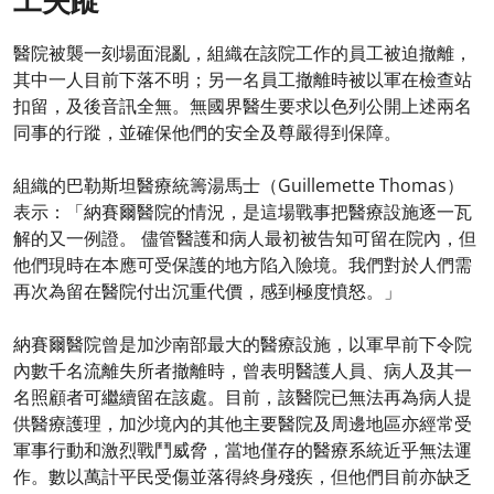
工失蹤
醫院被襲一刻場面混亂，組織在該院工作的員工被迫撤離，
其中一人目前下落不明；另一名員工撤離時被以軍在檢查站
扣留，及後音訊全無。無國界醫生要求以色列公開上述兩名
同事的行蹤，並確保他們的安全及尊嚴得到保障。​
組織的巴勒斯坦醫療統籌湯馬士（Guillemette Thomas）
表示：「納賽爾醫院的情況，是這場戰事把醫療設施逐一瓦
解的又一例證。 儘管醫護和病人最初被告知可留在院內，但
他們現時在本應可受保護的地方陷入險境。我們對於人們需
再次為留在醫院付出沉重代價，感到極度憤怒。」​
納賽爾醫院曾是加沙南部最大的醫療設施，以軍早前下令院
內數千名流離失所者撤離時，曾表明醫護人員、病人及其一
名照顧者可繼續留在該處。目前，該醫院已無法再為病人提
供醫療護理，加沙境內的其他主要醫院及周邊地區亦經常受
軍事行動和激烈戰鬥威脅，當地僅存的醫療系統近乎無法運
作。數以萬計平民受傷並落得終身殘疾，但他們目前亦缺乏