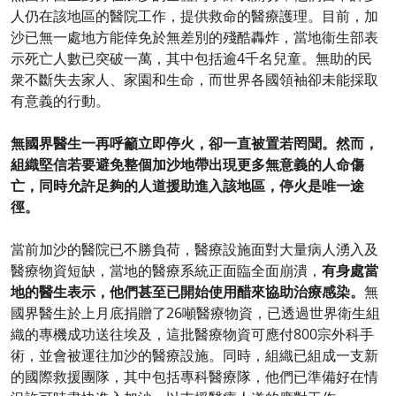
人仍在該地區的醫院工作，提供救命的醫療護理。目前，加
沙已無一處地方能倖免於無差別的殘酷轟炸，當地衞生部表
示死亡人數已突破一萬，其中包括逾4千名兒童。無助的民
衆不斷失去家人、家園和生命，而世界各國領袖卻未能採取
有意義的行動。
無國界醫生一再呼籲立即停火，卻一直被置若罔聞。然而，
組織堅信若要避免整個加沙地帶出現更多無意義的人命傷
亡，同時允許足夠的人道援助進入該地區，停火是唯一途
徑。
當前加沙的醫院已不勝負荷，醫療設施面對大量病人湧入及
醫療物資短缺，當地的醫療系統正面臨全面崩潰，
有身處當
地的醫生表示，他們甚至已開始使用醋來協助治療感染。
無
國界醫生於上月底捐贈了26噸醫療物資，已透過世界衛生組
織的專機成功送往埃及，這批醫療物資可應付800宗外科手
術，並會被運往加沙的醫療設施。同時，組織已組成一支新
的國際救援團隊，其中包括專科醫療隊，他們已準備好在情