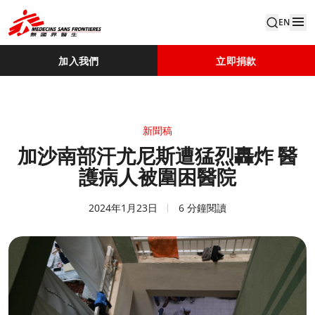
EN
加入我們
立即捐款
新聞稿
加沙南部汗尤尼斯遭猛烈轟炸 醫
護病人被圍困醫院
2024年1月23日
6 分鐘閱讀