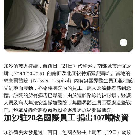
加沙的戰火持續，自前日（21日）傍晚起，南部城市汗尤尼
斯（Khan Younis）的南面及北面被持續猛烈轟炸。當地的
納賽爾醫院（Nasser hospital）內有無國界醫生員工報稱感
受到地面震動，亦令棲身院內的員工、病人及流徙者感到恐
慌。該院的所有病房已爆滿，由於逃離路線均被封鎖，醫護
人員及病人無法安全撤離醫院；無國界醫生員工憂慮這些戰
鬥、炮擊及轟炸將愈趨激烈並逐漸迫近納賽爾醫院。
加沙駐20名國際員工 捐出107噸物資
加沙衝突爆發超過一百日，無國界醫生上周五（19日）於埃