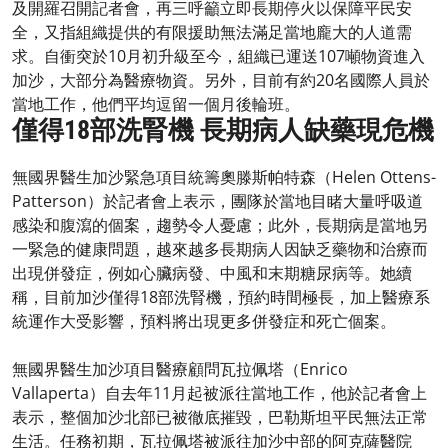
及開羅召開記者會，再三呼籲立即長期停火以保障平民安
全，又指組織提供的有限援助無法滿足當地龐大的人道需
求。自衝突於10月初升級至今，組織已運送107噸物資進入
加沙，大部分為醫療物資。另外，目前有約20名國際人員於
當地工作，他們平均逗留一個月後輪班。 ​
僅得18部洗腎機 長期病人缺藥現危機
無國界醫生加沙緊急項目統籌奧滕斯帕特森（Helen Ottens-
Patterson）於記者會上表示，團隊於當地目睹大量呼吸道
感染和腹瀉的個案，趨勢令人憂慮；此外，長期病是當地另
一緊急的健康問題，越來越多長期病人因缺乏藥物和治療而
出現併發症，例如心臟病發、中風和末期糖尿病等。她續
稱，目前加沙僅得18部洗腎機，預約時間極長，加上醫療系
統運作大受影響，預料將出現更多併發症和死亡個案。
無國界醫生加沙項目醫療顧問瓦拉佩塔（Enrico
Vallaperta）自去年11月起被派往當地工作，他於記者會上
表示，整個加沙北部已被徹底摧毀，巴勒斯坦平民無法正常
生活。任務初期，瓦拉佩塔被派往加沙中部的阿克薩醫院