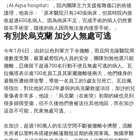
（Al-Aqsa hospital），院內團隊主力支援複雜傷口的術後
護理，他表示：「原本醫院只有240張病床，但當時院內接
收超過650名病人。因為病床不足，完成手術的病人仍然要
留在手術室，隨後的病人因而無法進內接受手術。」
有別於烏克蘭 加沙人無處可逃
今年1月6日，由於以色列軍方下令撤離，而且阿克薩醫院周
邊數度受襲，嚴重威脅院內人員的安全，團隊別無他選只能
撤離，忍痛留下超過700名行動不便且無處可逃的病人。瓦
拉佩塔表示逾100名員工及其家屬撤離後兩天，他們棲身的
避難所遭砲彈攻擊，導致一名員工的5歲女兒死亡。瓦拉佩
塔指出，對比他於2022年參與的烏克蘭救援項目，加沙的兒
童傷者非常多，他說：「烏克蘭（在衝突）初期的確也見到
很多婦孺受傷，但不久後他們會被送往其他地區，而在加沙
這並不可能，民衆無處可逃。」
在加沙，超過180萬人的生活空間不斷被撤離令擠壓，流離
失所者以塑料布搭建的帳篷難抵近期的夜雨寒風。無國界醫