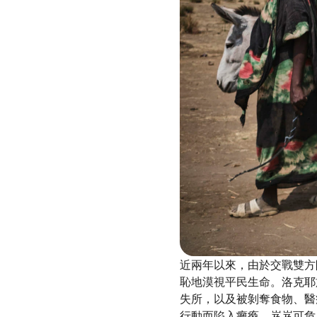
近兩年以來，由於交戰雙方
恥地漠視平民生命。洛克耶
失所，以及被剝奪食物、醫
行動而陷入癱瘓，岌岌可危