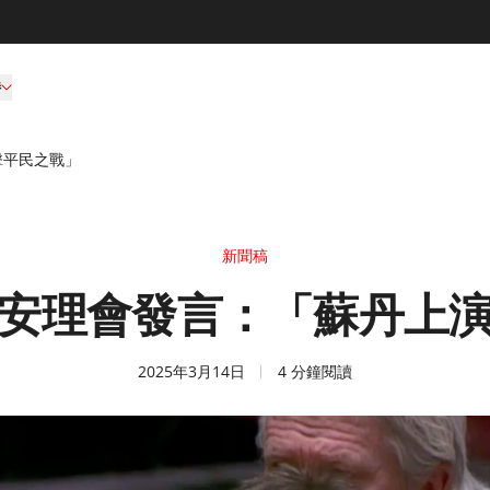
持
擊平民之戰」
新聞稿
安理會發言：「蘇丹上
2025年3月14日
4 分鐘閱讀