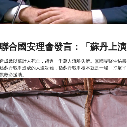
聯合國安理會發言：「蘇丹上演
數以萬計人死亡，超過一千萬人流離失所。無國界醫生秘書長洛克耶（Ch
述蘇丹戰爭造成的人道災難，指蘇丹戰爭根本就是一場「打擊平
供救命援助。