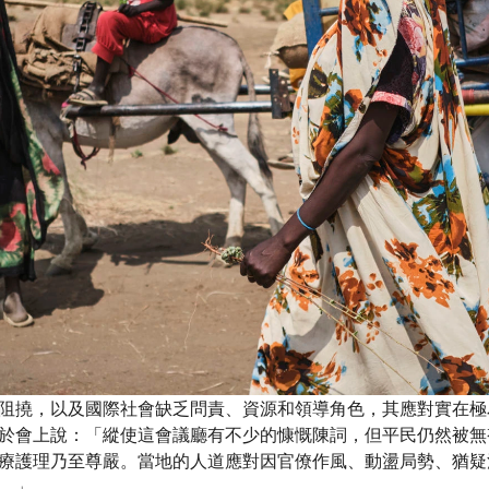
阻撓，以及國際社會缺乏問責、資源和領導角色，其應對實在極
於會上說：「縱使這會議廳有不少的慷慨陳詞，但平民仍然被無
療護理乃至尊嚴。當地的人道應對因官僚作風、動盪局勢、猶疑
。」