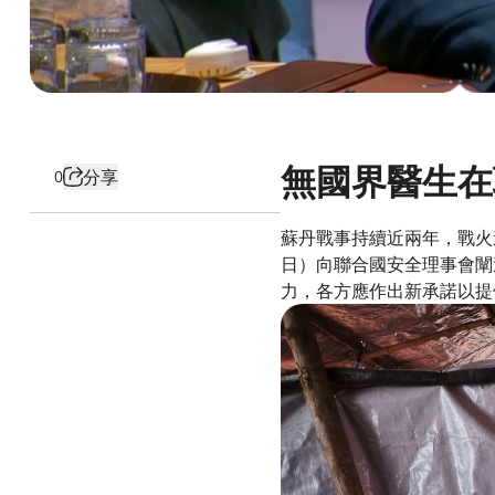
無國界醫生在
分享
0
蘇丹戰事持續近兩年，戰火造成
日）向聯合國安全理事會闡
力，各方應作出新承諾以提