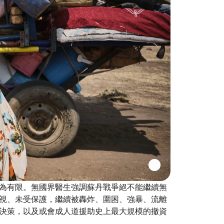
為有限。無國界醫生強調蘇丹戰爭絕不能繼續無
視、未受保護，繼續被轟炸、圍困、強暴、流離
決策，以及或會成人道援助史上最大規模的撤資