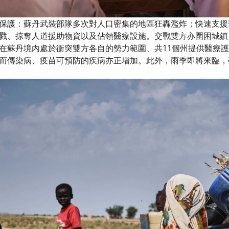
保護：蘇丹武裝部隊多次對人口密集的地區狂轟濫炸；快速支援
戮、掠奪人道援助物資以及佔領醫療設施。交戰雙方亦圍困城鎮
在蘇丹境內處於衝突雙方各自的勢力範圍、共11個州提供醫療
而傳染病、疫苗可預防的疾病亦正增加。此外，雨季即將來臨，