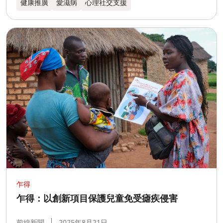
健康推廣
愛滋病
心理社交支援
乍得​
乍得：以創新項目保護兒童免受瘧疾侵害
前線新聞
2025年8月21日