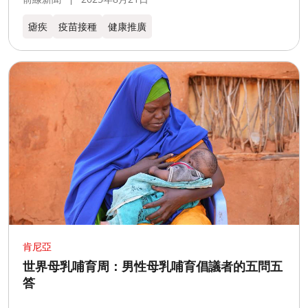
瘧疾
疫苗接種
健康推廣
肯尼亞
世界母乳哺育周：男性母乳哺育倡議者的五問五
答