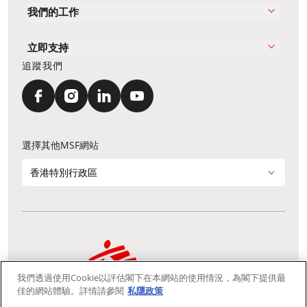
我們的工作
立即支持
追蹤我們
選擇其他MSF網站
香港特別行政區
我們透過使用Cookie以評估閣下在本網站的使用情況，為閣下提供最
通訊資料更新
鳴謝
私隱聲明
常見問題
佳的網站體驗。詳情請參閱
私隱政策
我們採用安全通訊端層 (Secure Socket Layer, SSL) 協定，有助保障敏感