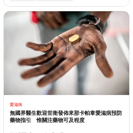
愛滋病
無國界醫生歡迎世衛發佈來那卡帕韋愛滋病預防
藥物指引 惟關注藥物可及程度