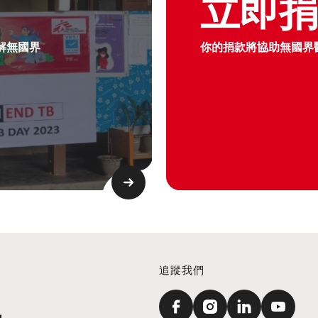
立即
解無國界
你的捐款將協助無國界
追蹤我們
訊