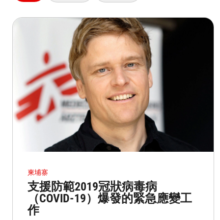
柬埔寨
支援防範2019冠狀病毒病
（COVID-19）爆發的緊急應變工
作