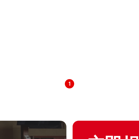
1
Graphic of hand with heart 