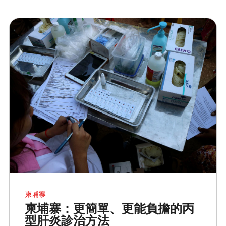
柬埔寨
柬埔寨：更簡單、更能負擔的丙
型肝炎診治方法