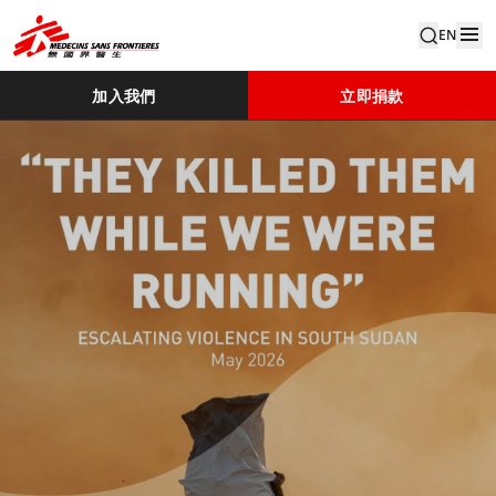
EN
加入我們
立即捐款
They Killed Them While We Were Running Cover