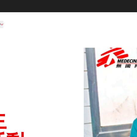
持
MSF Hong Kong Activit
生