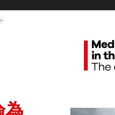
持
202601 MSF Medical Car
淪為