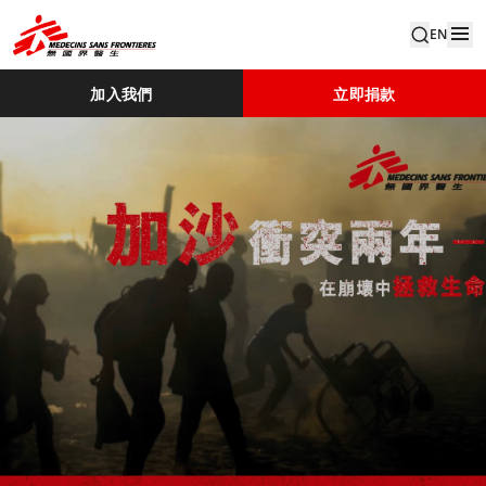
EN
加入我們
立即捐款
Gaza 2 Years Of War Factsheet TC Low Page 1