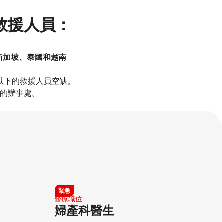
援人員：​
新加坡、泰國和越南
​
下的救援人員空缺。​
的辦事處。​
婦產科醫生​
緊急
醫療職位​
婦產科醫生​