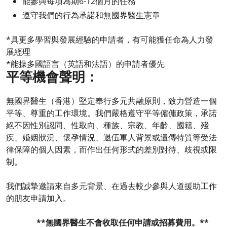
能參與每項為期6-12個月的任務
遵守我們的
行為承諾
和
無國界醫生憲章
*具更多學習與發展經驗的申請者，有可能獲任命為人力發
展經理
*能操多國語言（英語和法語）的申請者優先
平等機會聲明：
無國界醫生（香港）堅定奉行多元共融原則，致力營造一個
平等、尊重的工作環境。我們嚴格遵守平等僱傭政策，承諾
絕不因性別認同、性取向、種族、宗教、年齡、國籍、殘
疾、婚姻狀況、懷孕情況、退伍軍人背景或遺傳特質等受法
律保障的個人因素，而作出任何形式的差別對待、歧視或限
制。
我們誠摯邀請來自多元背景、在過去較少參與人道援助工作
的朋友申請加入。
**無國界醫生不會收取任何申請或招募費用。**