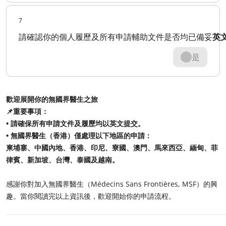
7
請確認你的個人履歷及所有申請輔助文件是否均已備妥
英
是
歡迎展開你的無國界醫生之旅
📌重要事項：
• 請確保所有申請文件及履歷均以英文提交。
• 無國界醫生（香港）僅處理以下地區的申請：
柬埔寨、中國內地、香港、印尼、寮國、澳門、馬來西亞、緬甸、菲
律賓、新加坡、台灣、泰國及越南。
感謝你對加入無國界醫生（Médecins Sans Frontières, MSF）的興
趣。當你閱讀完以上資訊後，歡迎開始你的申請流程。