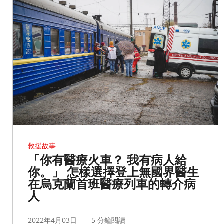
救援故事
「你有醫療火車？ 我有病人給
你。」 怎樣選擇登上無國界醫生
在烏克蘭首班醫療列車的轉介病
人
2022年4月03日
5 分鐘閱讀