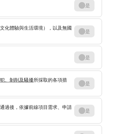
是
文化體驗​與生活環境​），以及無國
是
是
犯、剝削及騷擾
所採取的各項措
是
通過後，依據前線項目需求、申請
是