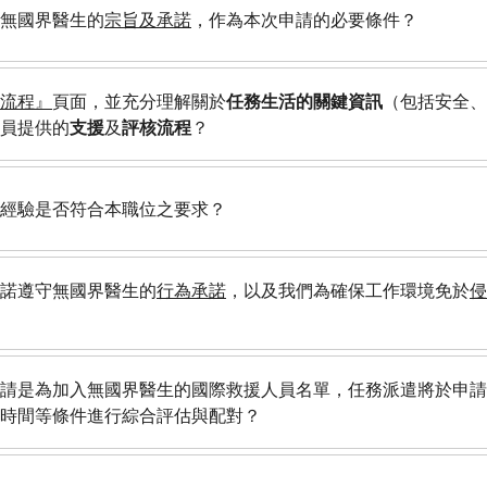
無國界醫生的
宗旨及承諾
，作為本次申請的必要條件？
流程』
頁面，並充分理解關於
任務生活的關鍵資訊
（包括安全、
員提供的
支援
及
評核流程
？
經驗是否符合本職位之要求？
諾遵守無國界醫生的
行為承諾
，以及我們為確保工作環境免於
侵
請是為加入無國界醫生的國際救援人員名單，任務派遣將於申請
時間等條件進行綜合評估與配對？